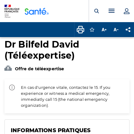
Panneau de gestion des cookies
Menu pr
Ouvrir la rech
Connectez-vous pour
Augmenter la t
Diminuer 
Pa
Dr Bilfeld David
(Téléexpertise)
Offre de téléexpertise
En cas d'urgence vitale, contactez le 15. If you
experience or witness a medical emergency,
immediatly call 15 (the national emergency
organization).
INFORMATIONS PRATIQUES