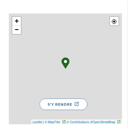
+
−
S'Y RENDRE
Leaflet
|
© MapTiler
© Contributeurs d'OpenStreetMap