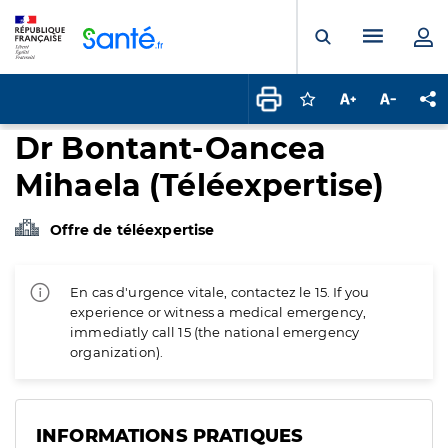
Panneau de gestion des cookies
Menu pr
Ouvrir la rech
Connectez-vous pour
Augmenter la t
Diminuer 
Pa
Dr Bontant-Oancea
Mihaela (Téléexpertise)
Offre de téléexpertise
En cas d'urgence vitale, contactez le 15. If you
experience or witness a medical emergency,
immediatly call 15 (the national emergency
organization).
INFORMATIONS PRATIQUES