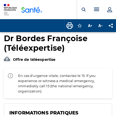
Panneau de gestion des cookies
Menu pr
Ouvrir la rech
Connectez-vous pour
Augmenter la t
Diminuer 
Pa
Dr Bordes Françoise
(Téléexpertise)
Offre de téléexpertise
En cas d'urgence vitale, contactez le 15. If you
experience or witness a medical emergency,
immediatly call 15 (the national emergency
organization).
INFORMATIONS PRATIQUES