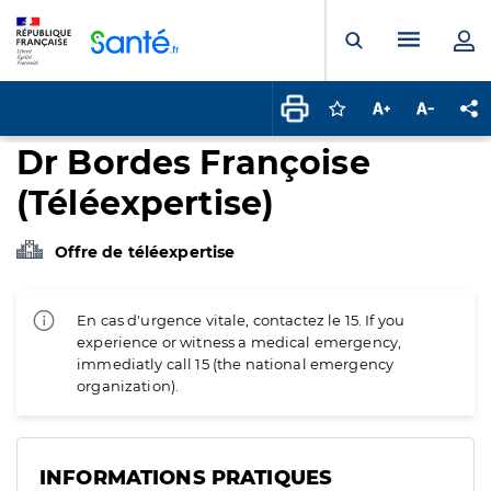
Panneau de gestion des cookies
Menu pr
Ouvrir la rech
Connectez-vous pour
Augmenter la t
Diminuer 
Pa
Dr Bordes Françoise
(Téléexpertise)
Offre de téléexpertise
En cas d'urgence vitale, contactez le 15. If you
experience or witness a medical emergency,
immediatly call 15 (the national emergency
organization).
INFORMATIONS PRATIQUES