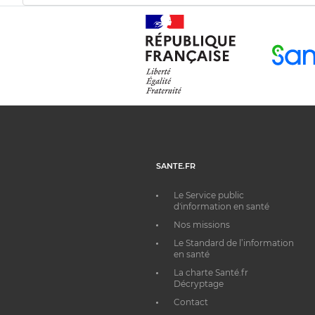
SANTE.FR
Le Service public
d'information en santé
Nos missions
Le Standard de l’information
en santé
La charte Santé.fr
Décryptage
Contact