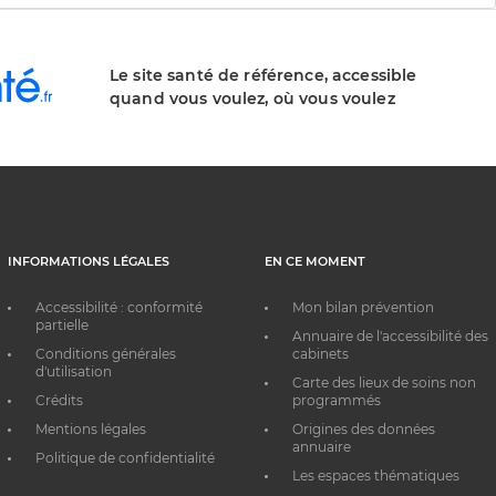
Le site santé de référence, accessible
quand vous voulez, où vous voulez
INFORMATIONS LÉGALES
EN CE MOMENT
Accessibilité : conformité
Mon bilan prévention
partielle
Annuaire de l'accessibilité des
Conditions générales
cabinets
d'utilisation
Carte des lieux de soins non
Crédits
programmés
Mentions légales
Origines des données
annuaire
Politique de confidentialité
Les espaces thématiques