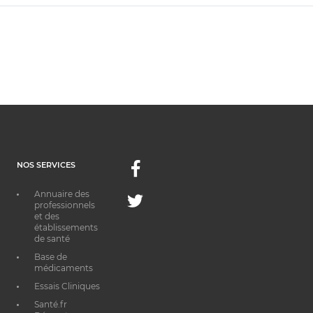
NOS SERVICES
Facebook
Annuaire des
Twitter
professionnels
et des
établissements
de santé
Base de
médicaments
Essais Cliniques
Santé.fr