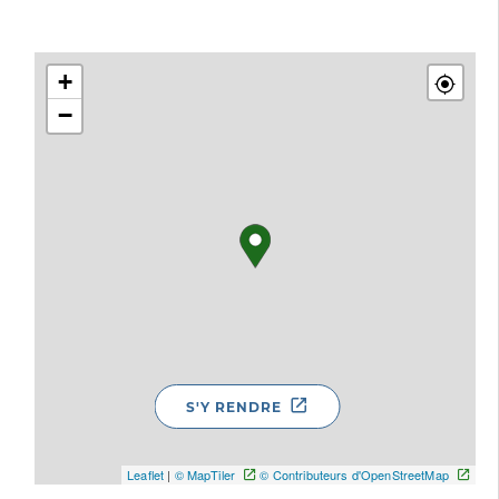
+
−
S'Y RENDRE
Leaflet
|
© MapTiler
© Contributeurs d'OpenStreetMap