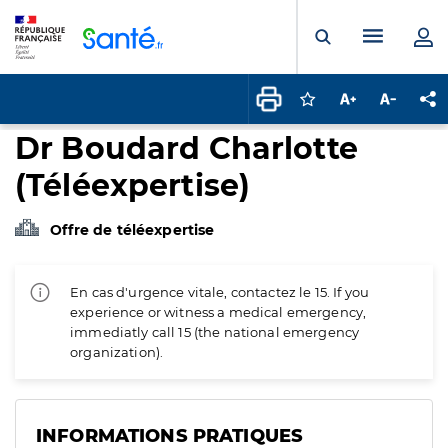
Panneau de gestion des cookies
Menu pr
Ouvrir la rech
Connectez-vous pour
Augmenter la t
Diminuer 
Pa
Dr Boudard Charlotte
(Téléexpertise)
Offre de téléexpertise
En cas d'urgence vitale, contactez le 15. If you
experience or witness a medical emergency,
immediatly call 15 (the national emergency
organization).
INFORMATIONS PRATIQUES