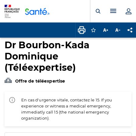
Panneau de gestion des cookies
Menu pr
Ouvrir la rech
Connectez-vous pour
Augmenter la t
Diminuer 
Pa
Dr Bourbon-Kada
Dominique
(Téléexpertise)
Offre de téléexpertise
En cas d'urgence vitale, contactez le 15. If you
experience or witness a medical emergency,
immediatly call 15 (the national emergency
organization).