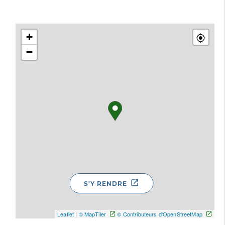
+
−
S'Y RENDRE
Leaflet
|
© MapTiler
© Contributeurs d'OpenStreetMap