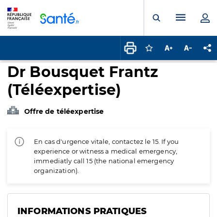
Panneau de gestion des cookies
Menu pr
Ouvrir la rech
Connectez-vous pour
Augmenter la t
Diminuer 
Pa
Dr Bousquet Frantz
(Téléexpertise)
Offre de téléexpertise
En cas d'urgence vitale, contactez le 15. If you
experience or witness a medical emergency,
immediatly call 15 (the national emergency
organization).
INFORMATIONS PRATIQUES