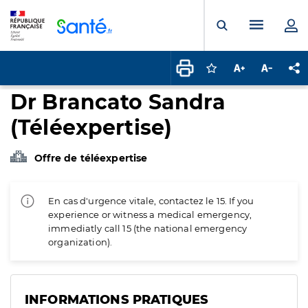
Panneau de gestion des cookies
Menu pr
Ouvrir la rech
Connectez-vous pour
Augmenter la t
Diminuer 
Pa
Dr Brancato Sandra
(Téléexpertise)
Offre de téléexpertise
En cas d'urgence vitale, contactez le 15. If you
experience or witness a medical emergency,
immediatly call 15 (the national emergency
organization).
INFORMATIONS PRATIQUES