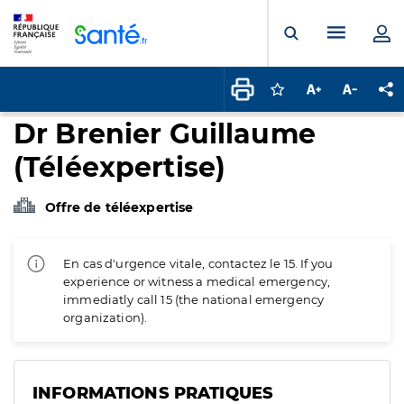
Panneau de gestion des cookies
Menu pr
Ouvrir la rech
Connectez-vous pour
Augmenter la t
Diminuer 
Pa
Dr Brenier Guillaume
(Téléexpertise)
Offre de téléexpertise
En cas d'urgence vitale, contactez le 15. If you
experience or witness a medical emergency,
immediatly call 15 (the national emergency
organization).
INFORMATIONS PRATIQUES