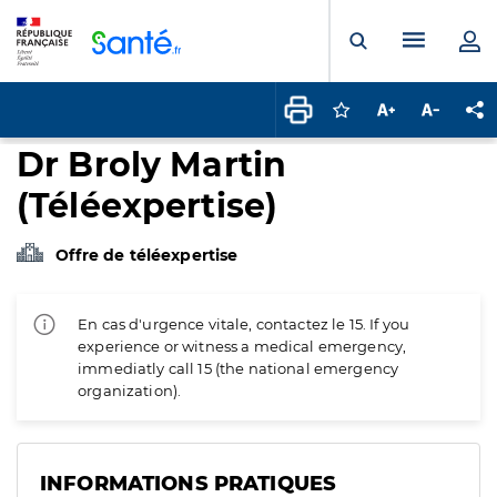
Panneau de gestion des cookies
Menu pr
Ouvrir la rech
Connectez-vous pour
Augmenter la t
Diminuer 
Pa
Dr Broly Martin
(Téléexpertise)
Offre de téléexpertise
En cas d'urgence vitale, contactez le 15. If you
experience or witness a medical emergency,
immediatly call 15 (the national emergency
organization).
INFORMATIONS PRATIQUES