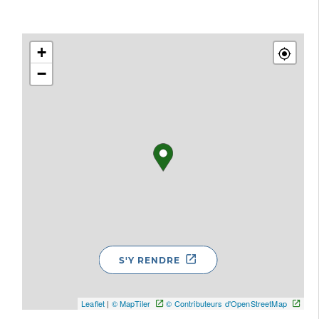
+
−
S'Y RENDRE
Leaflet
|
© MapTiler
© Contributeurs d'OpenStreetMap