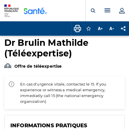
Panneau de gestion des cookies
Menu pr
Ouvrir la rech
Connectez-vous pour
Augmenter la t
Diminuer 
Pa
Dr Brulin Mathilde
(Téléexpertise)
Offre de téléexpertise
En cas d'urgence vitale, contactez le 15. If you
experience or witness a medical emergency,
immediatly call 15 (the national emergency
organization).
INFORMATIONS PRATIQUES