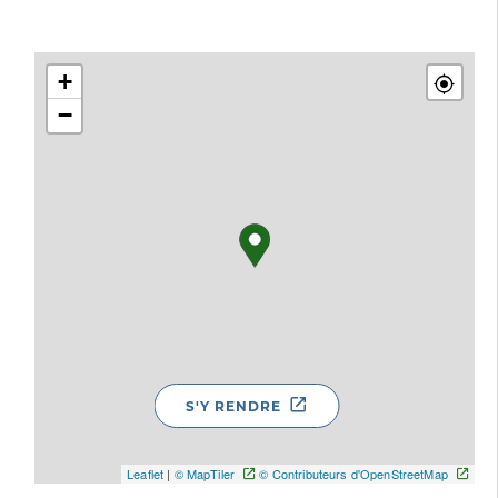
+
−
S'Y RENDRE
Leaflet
|
© MapTiler
© Contributeurs d'OpenStreetMap