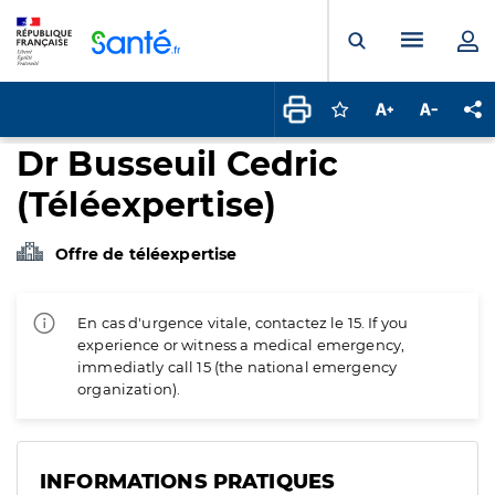
Panneau de gestion des cookies
Menu pr
Ouvrir la rech
Connectez-vous pour
Augmenter la t
Diminuer 
Pa
Dr Busseuil Cedric
(Téléexpertise)
Offre de téléexpertise
En cas d'urgence vitale, contactez le 15. If you
experience or witness a medical emergency,
immediatly call 15 (the national emergency
organization).
INFORMATIONS PRATIQUES