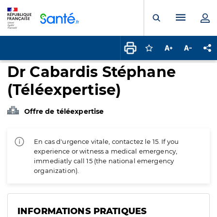
Panneau de gestion des cookies
Menu pr
Ouvrir la rech
Connectez-vous pour
Augmenter la t
Diminuer 
Pa
Dr Cabardis Stéphane
(Téléexpertise)
Offre de téléexpertise
En cas d'urgence vitale, contactez le 15. If you
experience or witness a medical emergency,
immediatly call 15 (the national emergency
organization).
INFORMATIONS PRATIQUES