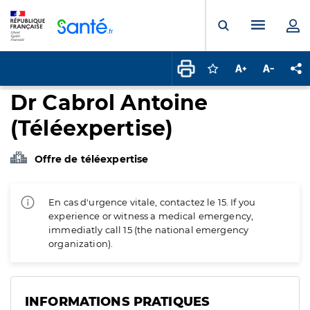
Panneau de gestion des cookies
Menu pr
Ouvrir la rech
Connectez-vous pour
Augmenter la t
Diminuer 
Pa
Dr Cabrol Antoine
(Téléexpertise)
Offre de téléexpertise
En cas d'urgence vitale, contactez le 15. If you
experience or witness a medical emergency,
immediatly call 15 (the national emergency
organization).
INFORMATIONS PRATIQUES