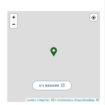
+
−
S'Y RENDRE
Leaflet
|
© MapTiler
© Contributeurs d'OpenStreetMap