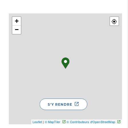
+
−
S'Y RENDRE
Leaflet
|
© MapTiler
© Contributeurs d'OpenStreetMap