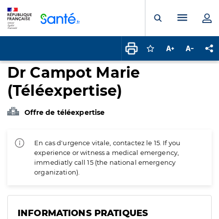
Panneau de gestion des cookies
Menu pr
Ouvrir la rech
Connectez-vous pour
Augmenter la t
Diminuer 
Pa
Dr Campot Marie
(Téléexpertise)
Offre de téléexpertise
En cas d'urgence vitale, contactez le 15. If you
experience or witness a medical emergency,
immediatly call 15 (the national emergency
organization).
INFORMATIONS PRATIQUES