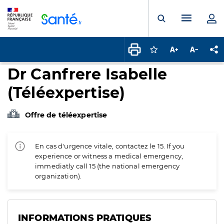
Panneau de gestion des cookies
Menu pr
Ouvrir la rech
Connectez-vous pour
Augmenter la t
Diminuer 
Pa
Dr Canfrere Isabelle
(Téléexpertise)
Offre de téléexpertise
En cas d'urgence vitale, contactez le 15. If you
experience or witness a medical emergency,
immediatly call 15 (the national emergency
organization).
INFORMATIONS PRATIQUES