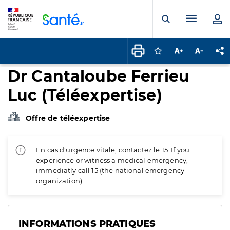
Panneau de gestion des cookies
Menu pr
Ouvrir la rech
Connectez-vous pour
Augmenter la t
Diminuer 
Pa
Dr Cantaloube Ferrieu
Luc (Téléexpertise)
Offre de téléexpertise
En cas d'urgence vitale, contactez le 15. If you
experience or witness a medical emergency,
immediatly call 15 (the national emergency
organization).
INFORMATIONS PRATIQUES