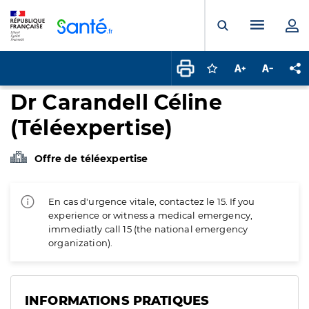
Panneau de gestion des cookies
Menu pr
Ouvrir la rech
Connectez-vous pour
Augmenter la t
Diminuer 
Pa
Dr Carandell Céline
(Téléexpertise)
Offre de téléexpertise
En cas d'urgence vitale, contactez le 15. If you
experience or witness a medical emergency,
immediatly call 15 (the national emergency
organization).
INFORMATIONS PRATIQUES