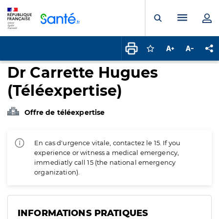
Panneau de gestion des cookies
Menu pr
Ouvrir la rech
Connectez-vous pour
Augmenter la t
Diminuer 
Pa
Dr Carrette Hugues
(Téléexpertise)
Offre de téléexpertise
En cas d'urgence vitale, contactez le 15. If you
experience or witness a medical emergency,
immediatly call 15 (the national emergency
organization).
INFORMATIONS PRATIQUES