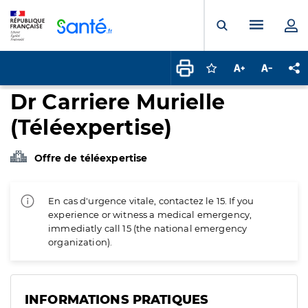
Panneau de gestion des cookies
Menu pr
Ouvrir la rech
Connectez-vous pour
Augmenter la t
Diminuer 
Pa
Dr Carriere Murielle
(Téléexpertise)
Offre de téléexpertise
En cas d'urgence vitale, contactez le 15. If you
experience or witness a medical emergency,
immediatly call 15 (the national emergency
organization).
INFORMATIONS PRATIQUES