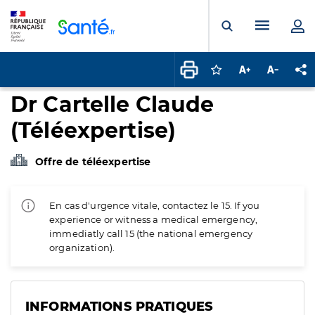
Panneau de gestion des cookies
Menu pr
Ouvrir la rech
Connectez-vous pour
Augmenter la t
Diminuer 
Pa
Dr Cartelle Claude
(Téléexpertise)
Offre de téléexpertise
En cas d'urgence vitale, contactez le 15. If you
experience or witness a medical emergency,
immediatly call 15 (the national emergency
organization).
INFORMATIONS PRATIQUES