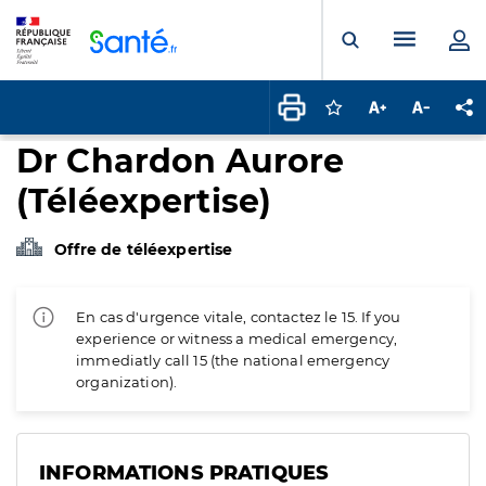
Panneau de gestion des cookies
Menu pr
Ouvrir la rech
Connectez-vous pour
Augmenter la t
Diminuer 
Pa
Dr Chardon Aurore
(Téléexpertise)
Offre de téléexpertise
En cas d'urgence vitale, contactez le 15. If you
experience or witness a medical emergency,
immediatly call 15 (the national emergency
organization).
INFORMATIONS PRATIQUES