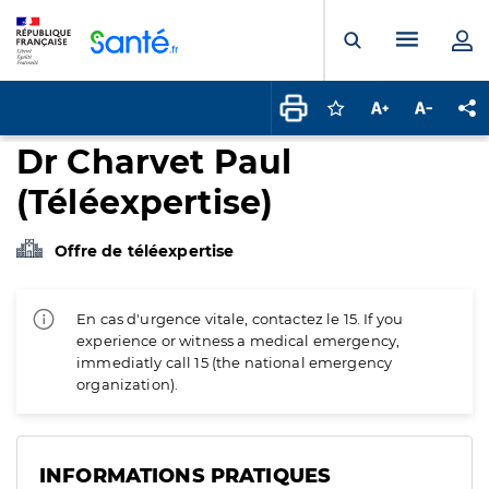
Panneau de gestion des cookies
Menu pr
Ouvrir la rech
Connectez-vous pour
Augmenter la t
Diminuer 
Pa
Dr Charvet Paul
(Téléexpertise)
Offre de téléexpertise
En cas d'urgence vitale, contactez le 15. If you
experience or witness a medical emergency,
immediatly call 15 (the national emergency
organization).
INFORMATIONS PRATIQUES