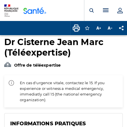
Panneau de gestion des cookies
Menu pr
Ouvrir la rech
Connectez-vous pour
Augmenter la t
Diminuer 
Pa
Dr Cisterne Jean Marc
(Téléexpertise)
Offre de téléexpertise
En cas d'urgence vitale, contactez le 15. If you
experience or witness a medical emergency,
immediatly call 15 (the national emergency
organization).
INFORMATIONS PRATIQUES