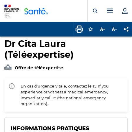
Panneau de gestion des cookies
Menu pr
Ouvrir la rech
Connectez-vous pour
Augmenter la t
Diminuer 
Pa
Dr Cita Laura
(Téléexpertise)
Offre de téléexpertise
En cas d'urgence vitale, contactez le 15. If you
experience or witness a medical emergency,
immediatly call 15 (the national emergency
organization).
INFORMATIONS PRATIQUES