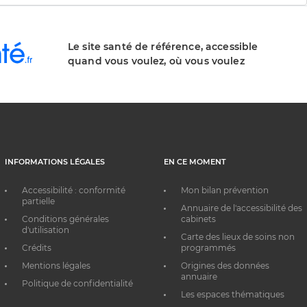
Le site santé de référence, accessible
quand vous voulez, où vous voulez
INFORMATIONS LÉGALES
EN CE MOMENT
Accessibilité : conformité
Mon bilan prévention
partielle
Annuaire de l'accessibilité des
Conditions générales
cabinets
d'utilisation
Carte des lieux de soins non
Crédits
programmés
Mentions légales
Origines des données
annuaire
Politique de confidentialité
Les espaces thématiques