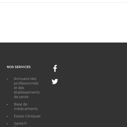
NOS SERVICES
Facebook
Annuaire des
Twitter
professionnels
et des
établissements
de santé
Base de
médicaments
Essais Cliniques
Santé.fr