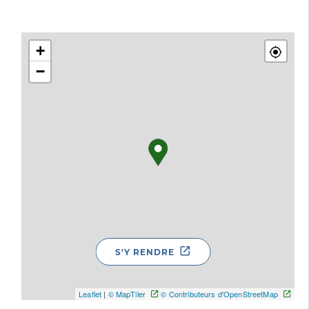
+
−
S'Y RENDRE
Leaflet
|
© MapTiler
© Contributeurs d'OpenStreetMap