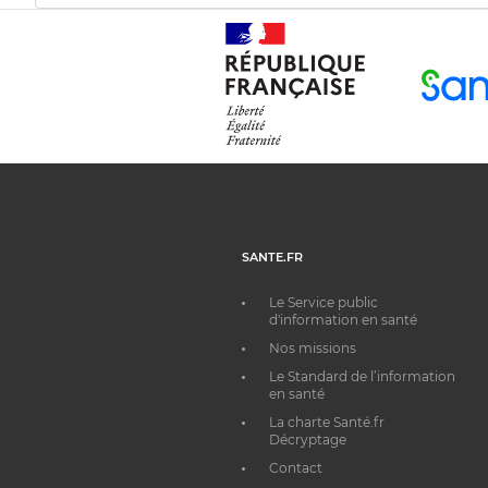
SANTE.FR
Le Service public
d'information en santé
Nos missions
Le Standard de l’information
en santé
La charte Santé.fr
Décryptage
Contact