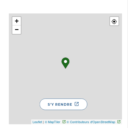
+
−
S'Y RENDRE
Leaflet
|
© MapTiler
© Contributeurs d'OpenStreetMap