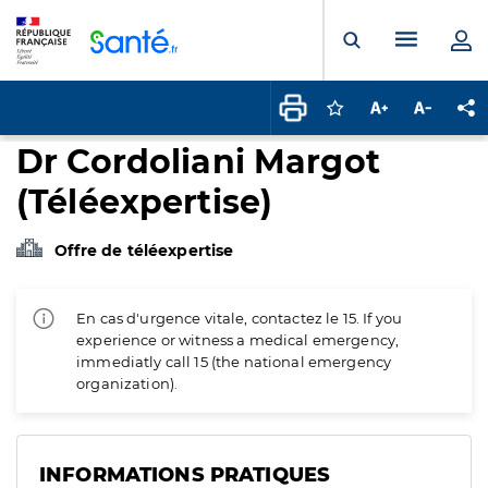
Panneau de gestion des cookies
Menu pr
Ouvrir la rech
Connectez-vous pour
Augmenter la t
Diminuer 
Pa
Dr Cordoliani Margot
(Téléexpertise)
Offre de téléexpertise
En cas d'urgence vitale, contactez le 15. If you
experience or witness a medical emergency,
immediatly call 15 (the national emergency
organization).
INFORMATIONS PRATIQUES