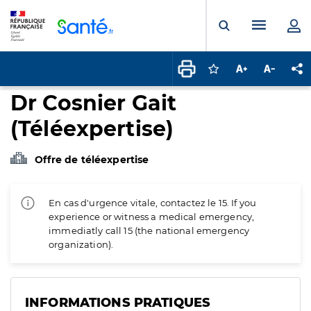
Panneau de gestion des cookies
Menu pr
Ouvrir la rech
Connectez-vous pour
Augmenter la t
Diminuer 
Pa
Dr Cosnier Gait
(Téléexpertise)
Offre de téléexpertise
En cas d'urgence vitale, contactez le 15. If you
experience or witness a medical emergency,
immediatly call 15 (the national emergency
organization).
INFORMATIONS PRATIQUES