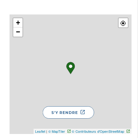
+
−
S'Y RENDRE
Leaflet
|
© MapTiler
© Contributeurs d'OpenStreetMap