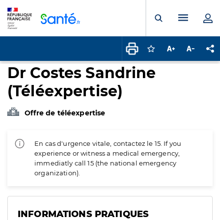
Panneau de gestion des cookies
Menu pr
Ouvrir la rech
Connectez-vous pour
Augmenter la t
Diminuer 
Pa
Dr Costes Sandrine
(Téléexpertise)
Offre de téléexpertise
En cas d'urgence vitale, contactez le 15. If you
experience or witness a medical emergency,
immediatly call 15 (the national emergency
organization).
INFORMATIONS PRATIQUES