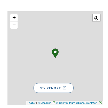
+
−
S'Y RENDRE
Leaflet
|
© MapTiler
© Contributeurs d'OpenStreetMap