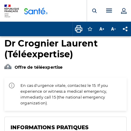
Panneau de gestion des cookies
Menu pr
Ouvrir la rech
Connectez-vous pour
Augmenter la t
Diminuer 
Pa
Dr Crognier Laurent
(Téléexpertise)
Offre de téléexpertise
En cas d'urgence vitale, contactez le 15. If you
experience or witness a medical emergency,
immediatly call 15 (the national emergency
organization).
INFORMATIONS PRATIQUES