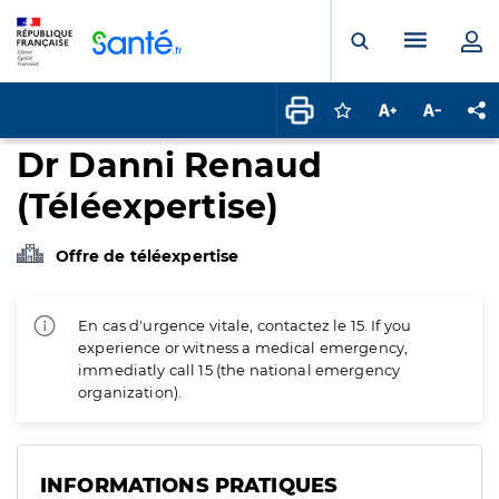
Panneau de gestion des cookies
Menu pr
Ouvrir la rech
Connectez-vous pour
Augmenter la t
Diminuer 
Pa
Dr Danni Renaud
(Téléexpertise)
Offre de téléexpertise
En cas d'urgence vitale, contactez le 15. If you
experience or witness a medical emergency,
immediatly call 15 (the national emergency
organization).
INFORMATIONS PRATIQUES