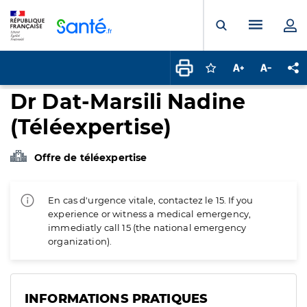
Panneau de gestion des cookies
Menu pr
Ouvrir la rech
Connectez-vous pour
Augmenter la t
Diminuer 
Pa
Dr Dat-Marsili Nadine
(Téléexpertise)
Offre de téléexpertise
En cas d'urgence vitale, contactez le 15. If you
experience or witness a medical emergency,
immediatly call 15 (the national emergency
organization).
INFORMATIONS PRATIQUES