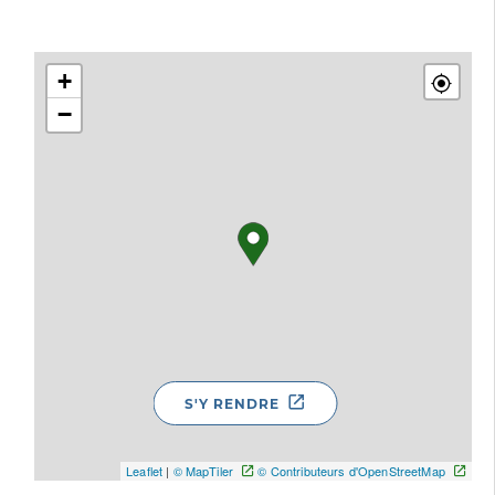
+
−
S'Y RENDRE
Leaflet
|
© MapTiler
© Contributeurs d'OpenStreetMap