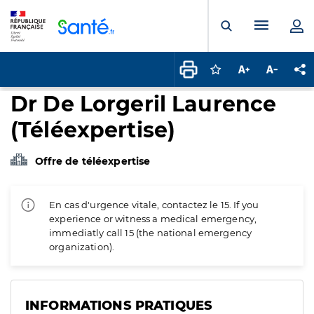
Panneau de gestion des cookies
Menu pr
Ouvrir la rech
Connectez-vous pour
Augmenter la t
Diminuer 
Pa
Dr De Lorgeril Laurence
(Téléexpertise)
Offre de téléexpertise
En cas d'urgence vitale, contactez le 15. If you
experience or witness a medical emergency,
immediatly call 15 (the national emergency
organization).
INFORMATIONS PRATIQUES