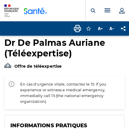
Panneau de gestion des cookies
Menu pr
Ouvrir la rech
Connectez-vous pour
Augmenter la t
Diminuer 
Pa
Dr De Palmas Auriane
(Téléexpertise)
Offre de téléexpertise
En cas d'urgence vitale, contactez le 15. If you
experience or witness a medical emergency,
immediatly call 15 (the national emergency
organization).
INFORMATIONS PRATIQUES