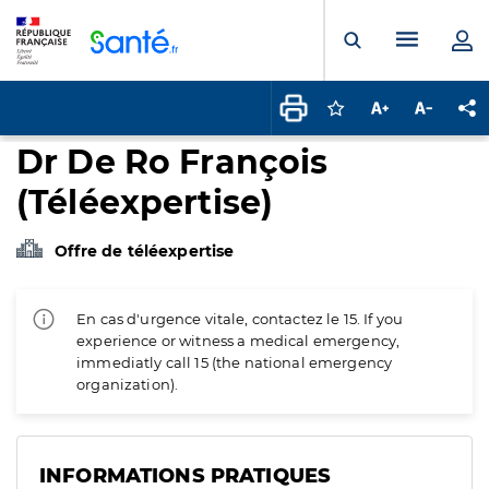
Panneau de gestion des cookies
Menu pr
Ouvrir la rech
Connectez-vous pour
Augmenter la t
Diminuer 
Pa
Dr De Ro François
(Téléexpertise)
Offre de téléexpertise
En cas d'urgence vitale, contactez le 15. If you
experience or witness a medical emergency,
immediatly call 15 (the national emergency
organization).
INFORMATIONS PRATIQUES