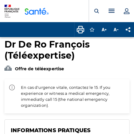
Panneau de gestion des cookies
Menu pr
Ouvrir la rech
Connectez-vous pour
Augmenter la t
Diminuer 
Pa
Dr De Ro François
(Téléexpertise)
Offre de téléexpertise
En cas d'urgence vitale, contactez le 15. If you
experience or witness a medical emergency,
immediatly call 15 (the national emergency
organization).
INFORMATIONS PRATIQUES