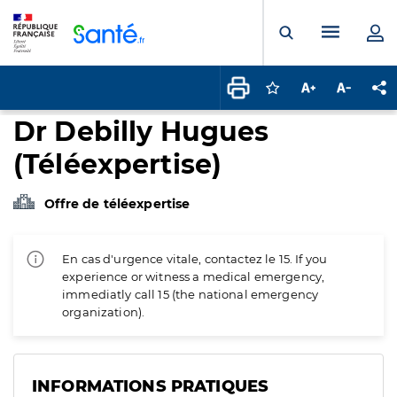
Panneau de gestion des cookies
Menu pr
Ouvrir la rech
Connectez-vous pour
Augmenter la t
Diminuer 
Pa
Dr Debilly Hugues
(Téléexpertise)
Offre de téléexpertise
En cas d'urgence vitale, contactez le 15. If you
experience or witness a medical emergency,
immediatly call 15 (the national emergency
organization).
INFORMATIONS PRATIQUES