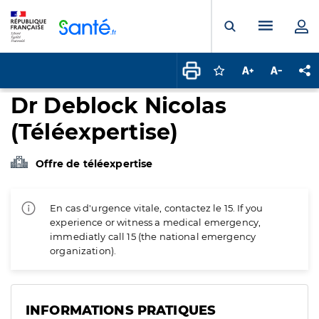
Panneau de gestion des cookies
Menu pr
Ouvrir la rech
Connectez-vous pour
Augmenter la t
Diminuer 
Pa
Dr Deblock Nicolas
(Téléexpertise)
Offre de téléexpertise
En cas d'urgence vitale, contactez le 15. If you
experience or witness a medical emergency,
immediatly call 15 (the national emergency
organization).
INFORMATIONS PRATIQUES