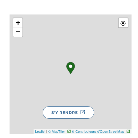
+
−
S'Y RENDRE
Leaflet
|
© MapTiler
© Contributeurs d'OpenStreetMap